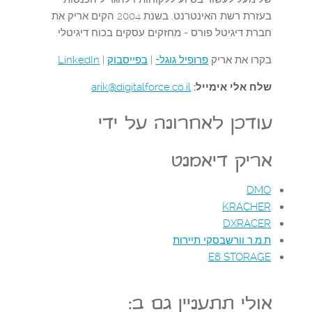
בעזרת רשת האינטרנט. בשנת 2004 הקים אריק את
חברת דיגיטל פורס - מחזקים עסקים בכוח דיגיטלי.
בקרו את אריק
פרופיל גוגל+
|
בפייסבוק
|
LinkedIn
שלח אלי אימייל:
arik@digitalforce.co.il
עודכן לאחרונה על ידי
אריק דיאמנט
DMO
KRACHER
DXRACER
ת.מ.ר וורשבסקי תיירות
E8 STORAGE
אולי תתעניין גם ב: