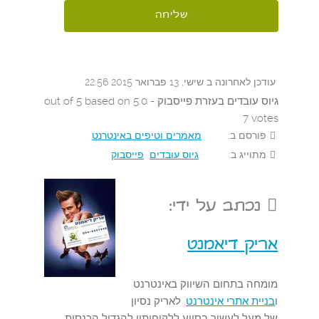
עודכן לאחרונה ב שישי, 13 פברואר 2015 22:56
גיוס עובדים בעזרת פייסבוק
-
5.0
out of
based on
5
7
votes
פורסם ב:
מאמרים וטיפים באינטרנט
מתוייג ב:
גיוס עובדים
פייסבוק
נכתב על ידי:
אריק דיאמנט
מומחה בתחום השיווק באינטרנט
ו
בניית אתרי אינטרנט
. לאריק נסיון
של מעל לעשור בסיוע ללקוחותיו להגדיל הכנסות