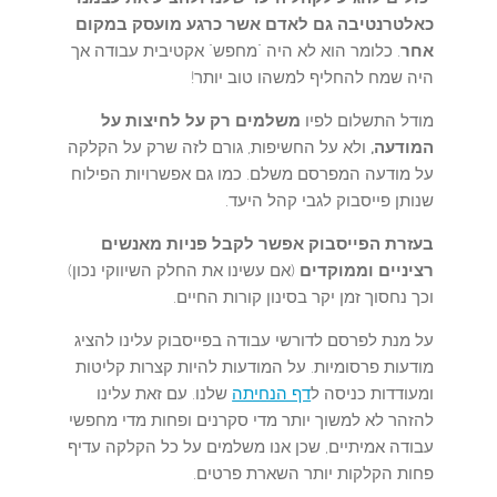
כאלטרנטיבה גם לאדם אשר כרגע מועסק במקום
אחר
. כלומר הוא לא היה "מחפש" אקטיבית עבודה אך
היה שמח להחליף למשהו טוב יותר!
מודל התשלום לפיו
משלמים רק על לחיצות על
המודעה,
ולא על החשיפות, גורם לזה שרק על הקלקה
על מודעה המפרסם משלם. כמו גם אפשרויות הפילוח
שנותן פייסבוק לגבי קהל היעד.
בעזרת הפייסבוק אפשר לקבל פניות מאנשים
רציניים וממוקדים
(אם עשינו את החלק השיווקי נכון)
וכך נחסוך זמן יקר בסינון קורות החיים.
על מנת לפרסם לדורשי עבודה בפייסבוק עלינו להציג
מודעות פרסומיות. על המודעות להיות קצרות קליטות
ומעודדות כניסה ל
דף הנחיתה
שלנו. עם זאת עלינו
להזהר לא למשוך יותר מדי סקרנים ופחות מדי מחפשי
עבודה אמיתיים, שכן אנו משלמים על כל הקלקה עדיף
פחות הקלקות יותר השארת פרטים.