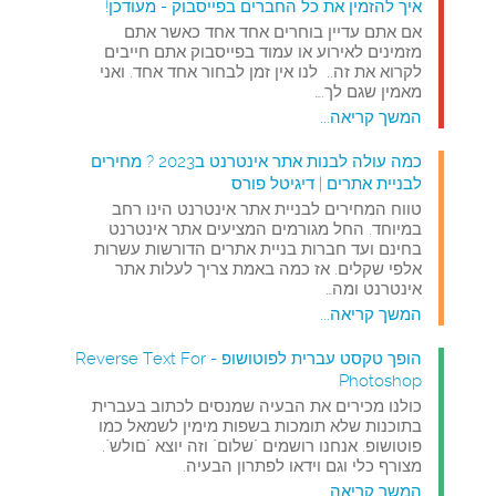
איך להזמין את כל החברים בפייסבוק - מעודכן!
אם אתם עדיין בוחרים אחד אחד כאשר אתם
מזמינים לאירוע או עמוד בפייסבוק אתם חייבים
לקרוא את זה.. לנו אין זמן לבחור אחד אחד. ואני
מאמין שגם לך.…
המשך קריאה...
כמה עולה לבנות אתר אינטרנט ב2023 ? מחירים
לבניית אתרים | דיגיטל פורס
טווח המחירים לבניית אתר אינטרנט הינו רחב
במיוחד. החל מגורמים המציעים אתר אינטרנט
בחינם ועד חברות בניית אתרים הדורשות עשרות
אלפי שקלים. אז כמה באמת צריך לעלות אתר
אינטרנט ומה…
המשך קריאה...
הופך טקסט עברית לפוטושופ - Reverse Text For
Photoshop
כולנו מכירים את הבעיה שמנסים לכתוב בעברית
בתוכנות שלא תומכות בשפות מימין לשמאל כמו
פוטושופ. אנחנו רושמים "שלום" וזה יוצא "םולש".
מצורף כלי וגם וידאו לפתרון הבעיה.
המשך קריאה...