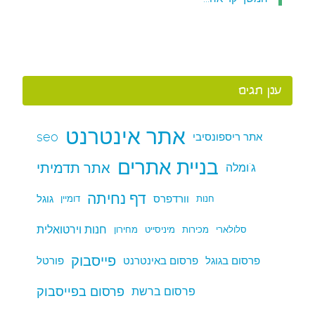
ענן תגים
אתר אינטרנט
seo
אתר ריספונסיבי
בניית אתרים
אתר תדמיתי
ג'ומלה
דף נחיתה
וורדפרס
גוגל
חנות
דומיין
חנות וירטואלית
סלולארי
מכירות
מיניסייט
מחירון
פייסבוק
פרסום בגוגל
פרסום באינטרנט
פורטל
פרסום בפייסבוק
פרסום ברשת