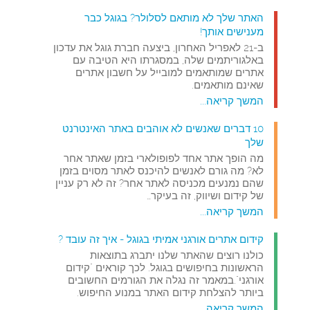
האתר שלך לא מותאם לסלולר? בגוגל כבר
מענישים אותך!
ב-21 לאפריל האחרון, ביצעה חברת גוגל את עדכון
באלגוריתמים שלה, במסגרתו היא הטיבה עם
אתרים שמותאמים למובייל על חשבון אתרים
שאינם מותאמים.
המשך קריאה...
10 דברים שאנשים לא אוהבים באתר האינטרנט
שלך
מה הופך אתר אחד לפופולארי בזמן שאתר אחר
לא? מה גורם לאנשים להיכנס לאתר מסוים בזמן
שהם נמנעים מכניסה לאתר אחר? זה לא רק עניין
של קידום ושיווק, זה בעיקר…
המשך קריאה...
קידום אתרים אורגני אמיתי בגוגל - איך זה עובד ?
כולנו רוצים שהאתר שלנו יתברג בתוצאות
הראשונות בחיפושים בגוגל. לכך קוראים "קידום
אורגני".במאמר זה נגלה את הגורמים החשובים
ביותר להצלחת קידום האתר במנוע החיפוש.
המשך קריאה...