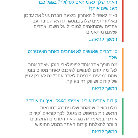
האתר שלך לא מותאם לסלולר? בגוגל כבר
מענישים אותך!
ב-21 לאפריל האחרון, ביצעה חברת גוגל את עדכון
באלגוריתמים שלה, במסגרתו היא הטיבה עם
אתרים שמותאמים למובייל על חשבון אתרים
שאינם מותאמים.
המשך קריאה...
10 דברים שאנשים לא אוהבים באתר האינטרנט
שלך
מה הופך אתר אחד לפופולארי בזמן שאתר אחר
לא? מה גורם לאנשים להיכנס לאתר מסוים בזמן
שהם נמנעים מכניסה לאתר אחר? זה לא רק עניין
של קידום ושיווק, זה בעיקר…
המשך קריאה...
קידום אתרים אורגני אמיתי בגוגל - איך זה עובד ?
כולנו רוצים שהאתר שלנו יתברג בתוצאות
הראשונות בחיפושים בגוגל. לכך קוראים "קידום
אורגני".במאמר זה נגלה את הגורמים החשובים
ביותר להצלחת קידום האתר במנוע החיפוש.
המשך קריאה...