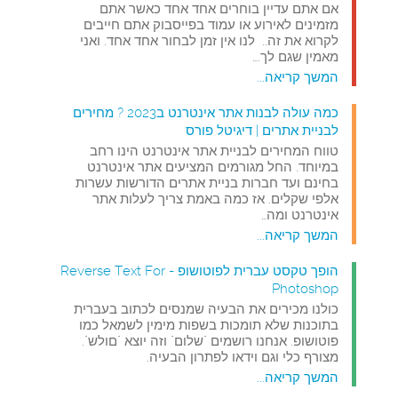
אם אתם עדיין בוחרים אחד אחד כאשר אתם
מזמינים לאירוע או עמוד בפייסבוק אתם חייבים
לקרוא את זה.. לנו אין זמן לבחור אחד אחד. ואני
מאמין שגם לך.…
המשך קריאה...
כמה עולה לבנות אתר אינטרנט ב2023 ? מחירים
לבניית אתרים | דיגיטל פורס
טווח המחירים לבניית אתר אינטרנט הינו רחב
במיוחד. החל מגורמים המציעים אתר אינטרנט
בחינם ועד חברות בניית אתרים הדורשות עשרות
אלפי שקלים. אז כמה באמת צריך לעלות אתר
אינטרנט ומה…
המשך קריאה...
הופך טקסט עברית לפוטושופ - Reverse Text For
Photoshop
כולנו מכירים את הבעיה שמנסים לכתוב בעברית
בתוכנות שלא תומכות בשפות מימין לשמאל כמו
פוטושופ. אנחנו רושמים "שלום" וזה יוצא "םולש".
מצורף כלי וגם וידאו לפתרון הבעיה.
המשך קריאה...