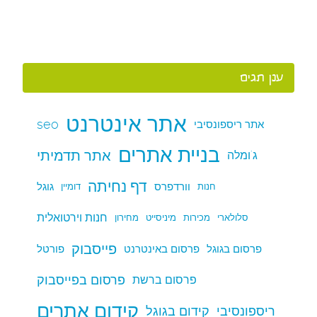
ענן תגים
אתר אינטרנט
seo
אתר ריספונסיבי
בניית אתרים
אתר תדמיתי
ג'ומלה
דף נחיתה
וורדפרס
גוגל
חנות
דומיין
חנות וירטואלית
סלולארי
מכירות
מיניסייט
מחירון
פייסבוק
פרסום בגוגל
פרסום באינטרנט
פורטל
פרסום בפייסבוק
פרסום ברשת
קידום אתרים
ריספונסיבי
קידום בגוגל