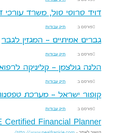
דויד סרוסי סול, משרד עורכי די
פורסם ב:
תיק עבודות
גברים אמיתיים - המגזין לגבר
פורסם ב:
תיק עבודות
הלנה גולצמן - קליניקה לרפוא
פורסם ב:
תיק עבודות
קופור ישראל - מערכת טפסנו
פורסם ב:
תיק עבודות
rtified Financial Planner™
קישור לאתר -
http://www.nealfrankle.com/