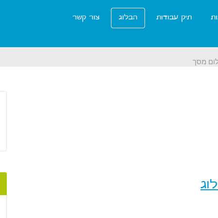
ות
תיק עבודות
הבלוג
צור קשר
לום מסך
וג