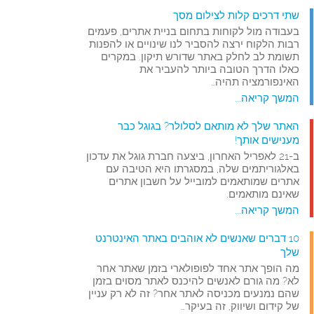
שתי דרכים קלות לצילום מסך
בעבודה מול לקוחות בתחום בניית אתרים, פעמים
רבות הלקוח ירצה להסביר לנו שינויים או להפנות
תשומת לב לחלק באתר שדורש תיקון. במקרים
כאלו הדרך הטובה ביותר להעביר את
האינפורמציה תהיה…
המשך קריאה...
האתר שלך לא מותאם לסלולר? בגוגל כבר
מענישים אותך!
ב-21 לאפריל האחרון, ביצעה חברת גוגל את עדכון
באלגוריתמים שלה, במסגרתו היא הטיבה עם
אתרים שמותאמים למובייל על חשבון אתרים
שאינם מותאמים.
המשך קריאה...
10 דברים שאנשים לא אוהבים באתר האינטרנט
שלך
מה הופך אתר אחד לפופולארי בזמן שאתר אחר
לא? מה גורם לאנשים להיכנס לאתר מסוים בזמן
שהם נמנעים מכניסה לאתר אחר? זה לא רק עניין
של קידום ושיווק, זה בעיקר…