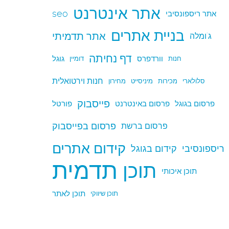
אתר אינטרנט
seo
אתר ריספונסיבי
בניית אתרים
אתר תדמיתי
ג'ומלה
דף נחיתה
וורדפרס
גוגל
חנות
דומיין
חנות וירטואלית
סלולארי
מכירות
מיניסייט
מחירון
פייסבוק
פרסום בגוגל
פרסום באינטרנט
פורטל
פרסום בפייסבוק
פרסום ברשת
קידום אתרים
ריספונסיבי
קידום בגוגל
תדמית
תוכן
תוכן איכותי
תוכן לאתר
תוכן שיווקי