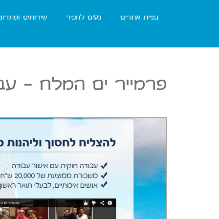
בניית אתרים
נעים להכיר
שירותים ופתרונ
פרמייר ים המלח - עב