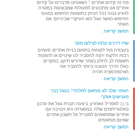
מה זה קידום אתרים ? כשאנחנו מדברים על קידום
אתרים אנו מתכוונים לפעולות שמבוצעות במטרה
להגיע גבוה ככל הניתן בתוצאות החיפוש במנועי
החיפוש כאשר גוגל הוא העיקרי שביניהם. אם
האתר…
המשך קריאה...
שתי דרכים קלות לצילום מסך
בעבודה מול לקוחות בתחום בניית אתרים, פעמים
רבות הלקוח ירצה להסביר לנו שינויים או להפנות
תשומת לב לחלק באתר שדורש תיקון. במקרים
כאלו הדרך הטובה ביותר להעביר את
האינפורמציה תהיה…
המשך קריאה...
האתר שלך לא מותאם לסלולר? בגוגל כבר
מענישים אותך!
ב-21 לאפריל האחרון, ביצעה חברת גוגל את עדכון
באלגוריתמים שלה, במסגרתו היא הטיבה עם
אתרים שמותאמים למובייל על חשבון אתרים
שאינם מותאמים.
המשך קריאה...