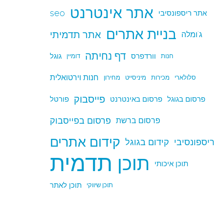
אתר אינטרנט
seo
אתר ריספונסיבי
בניית אתרים
אתר תדמיתי
ג'ומלה
דף נחיתה
וורדפרס
גוגל
חנות
דומיין
חנות וירטואלית
סלולארי
מכירות
מיניסייט
מחירון
פייסבוק
פרסום בגוגל
פרסום באינטרנט
פורטל
פרסום בפייסבוק
פרסום ברשת
קידום אתרים
ריספונסיבי
קידום בגוגל
תדמית
תוכן
תוכן איכותי
תוכן לאתר
תוכן שיווקי