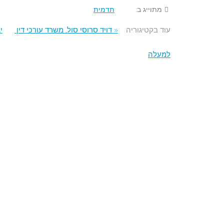
מתוייג ב:
תדמית
עוד בקטיגוריה
« דויד סרוסי סול, משרד עורכי דין
י
למעלה