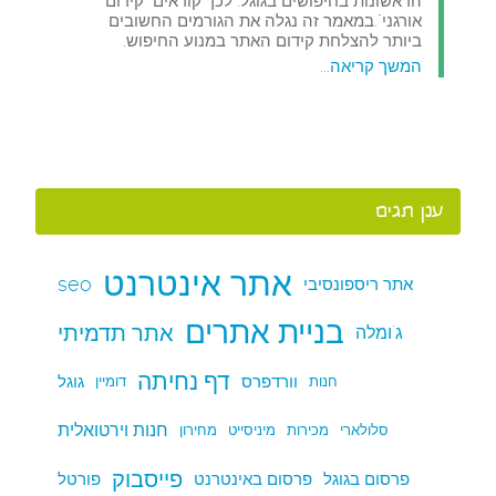
הראשונות בחיפושים בגוגל. לכך קוראים "קידום
אורגני".במאמר זה נגלה את הגורמים החשובים
ביותר להצלחת קידום האתר במנוע החיפוש.
המשך קריאה...
ענן תגים
אתר אינטרנט
seo
אתר ריספונסיבי
בניית אתרים
אתר תדמיתי
ג'ומלה
דף נחיתה
וורדפרס
גוגל
חנות
דומיין
חנות וירטואלית
סלולארי
מכירות
מיניסייט
מחירון
פייסבוק
פרסום בגוגל
פרסום באינטרנט
פורטל