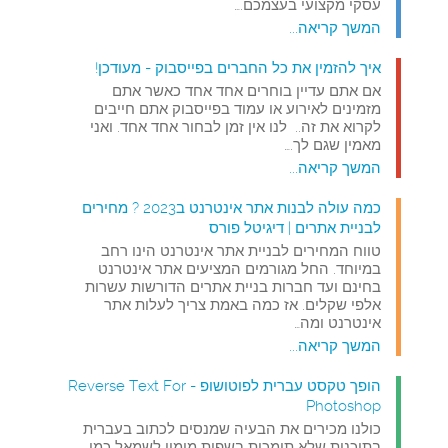
עסקי מקצועי בעצמכם.…
המשך קריאה...
איך להזמין את כל החברים בפייסבוק - מעודכן!
אם אתם עדיין בוחרים אחד אחד כאשר אתם
מזמינים לאירוע או עמוד בפייסבוק אתם חייבים
לקרוא את זה.. לנו אין זמן לבחור אחד אחד. ואני
מאמין שגם לך.…
המשך קריאה...
כמה עולה לבנות אתר אינטרנט ב2023 ? מחירים
לבניית אתרים | דיגיטל פורס
טווח המחירים לבניית אתר אינטרנט הינו רחב
במיוחד. החל מגורמים המציעים אתר אינטרנט
בחינם ועד חברות בניית אתרים הדורשות עשרות
אלפי שקלים. אז כמה באמת צריך לעלות אתר
אינטרנט ומה…
המשך קריאה...
הופך טקסט עברית לפוטושופ - Reverse Text For
Photoshop
כולנו מכירים את הבעיה שמנסים לכתוב בעברית
בתוכנות שלא תומכות בשפות מימין לשמאל כמו