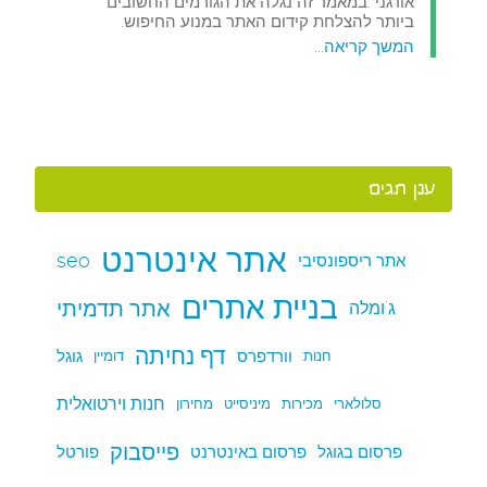
אורגני".במאמר זה נגלה את הגורמים החשובים
ביותר להצלחת קידום האתר במנוע החיפוש.
המשך קריאה...
ענן תגים
אתר אינטרנט
seo
אתר ריספונסיבי
בניית אתרים
אתר תדמיתי
ג'ומלה
דף נחיתה
וורדפרס
גוגל
חנות
דומיין
חנות וירטואלית
סלולארי
מכירות
מיניסייט
מחירון
פייסבוק
פרסום בגוגל
פרסום באינטרנט
פורטל