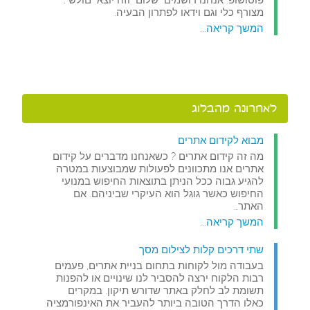
פוטושופ. אנחנו רושמים "שלום" וזה יוצא "םולש".
מצורף כלי וגם וידאו לפתרון הבעיה.
המשך קריאה...
לאחרונה מהבלוג
מבוא לקידום אתרים
מה זה קידום אתרים ? כשאנחנו מדברים על קידום
אתרים אנו מתכוונים לפעולות שמבוצעות במטרה
להגיע גבוה ככל הניתן בתוצאות החיפוש במנועי
החיפוש כאשר גוגל הוא העיקרי שביניהם. אם
האתר…
המשך קריאה...
שתי דרכים קלות לצילום מסך
בעבודה מול לקוחות בתחום בניית אתרים, פעמים
רבות הלקוח ירצה להסביר לנו שינויים או להפנות
תשומת לב לחלק באתר שדורש תיקון. במקרים
כאלו הדרך הטובה ביותר להעביר את האינפורמציה