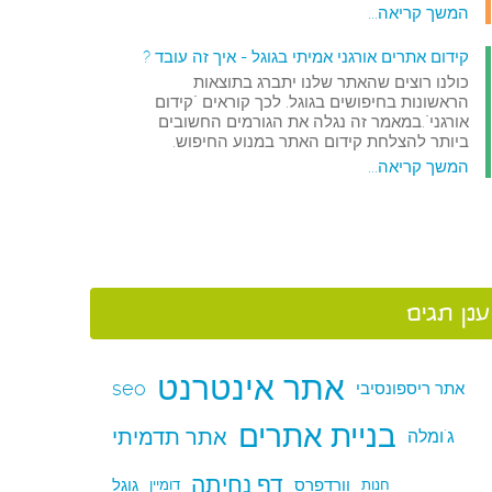
המשך קריאה...
קידום אתרים אורגני אמיתי בגוגל - איך זה עובד ?
כולנו רוצים שהאתר שלנו יתברג בתוצאות
הראשונות בחיפושים בגוגל. לכך קוראים "קידום
אורגני".במאמר זה נגלה את הגורמים החשובים
ביותר להצלחת קידום האתר במנוע החיפוש.
המשך קריאה...
ענן תגים
אתר אינטרנט
seo
אתר ריספונסיבי
בניית אתרים
אתר תדמיתי
ג'ומלה
דף נחיתה
וורדפרס
גוגל
חנות
דומיין