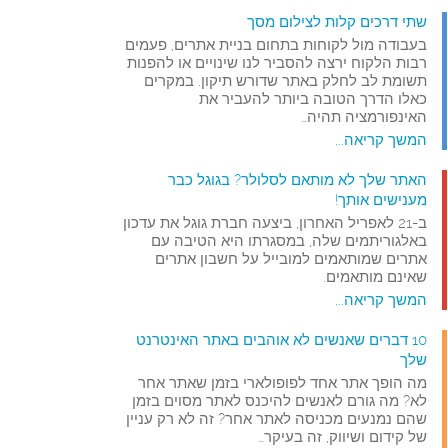
שתי דרכים קלות לצילום מסך
בעבודה מול לקוחות בתחום בניית אתרים, פעמים
רבות הלקוח ירצה להסביר לנו שינויים או להפנות
תשומת לב לחלק באתר שדורש תיקון. במקרים
כאלו הדרך הטובה ביותר להעביר את
האינפורמציה תהיה…
המשך קריאה...
האתר שלך לא מותאם לסלולר? בגוגל כבר
מענישים אותך!
ב-21 לאפריל האחרון, ביצעה חברת גוגל את עדכון
באלגוריתמים שלה, במסגרתו היא הטיבה עם
אתרים שמותאמים למובייל על חשבון אתרים
שאינם מותאמים.
המשך קריאה...
10 דברים שאנשים לא אוהבים באתר האינטרנט
שלך
מה הופך אתר אחד לפופולארי בזמן שאתר אחר
לא? מה גורם לאנשים להיכנס לאתר מסוים בזמן
שהם נמנעים מכניסה לאתר אחר? זה לא רק עניין
של קידום ושיווק, זה בעיקר…