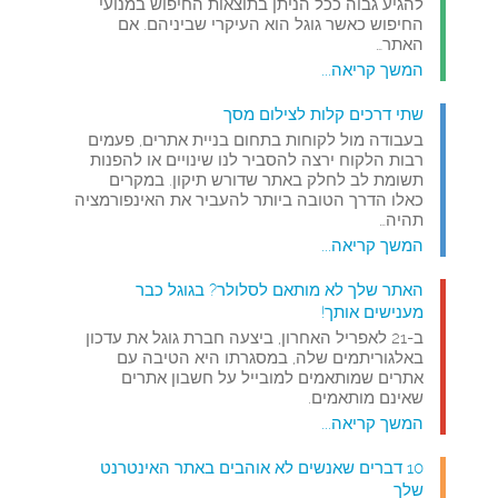
להגיע גבוה ככל הניתן בתוצאות החיפוש במנועי
החיפוש כאשר גוגל הוא העיקרי שביניהם. אם
האתר…
המשך קריאה...
שתי דרכים קלות לצילום מסך
בעבודה מול לקוחות בתחום בניית אתרים, פעמים
רבות הלקוח ירצה להסביר לנו שינויים או להפנות
תשומת לב לחלק באתר שדורש תיקון. במקרים
כאלו הדרך הטובה ביותר להעביר את האינפורמציה
תהיה…
המשך קריאה...
האתר שלך לא מותאם לסלולר? בגוגל כבר
מענישים אותך!
ב-21 לאפריל האחרון, ביצעה חברת גוגל את עדכון
באלגוריתמים שלה, במסגרתו היא הטיבה עם
אתרים שמותאמים למובייל על חשבון אתרים
שאינם מותאמים.
המשך קריאה...
10 דברים שאנשים לא אוהבים באתר האינטרנט
שלך