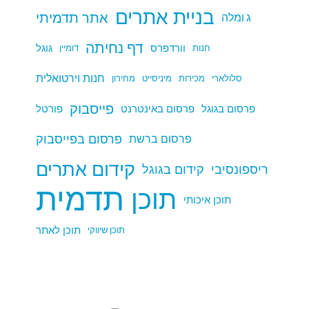
בניית אתרים
אתר תדמיתי
ג'ומלה
דף נחיתה
וורדפרס
גוגל
חנות
דומיין
חנות וירטואלית
סלולארי
מכירות
מיניסייט
מחירון
פייסבוק
פרסום בגוגל
פרסום באינטרנט
פורטל
פרסום בפייסבוק
פרסום ברשת
קידום אתרים
ריספונסיבי
קידום בגוגל
תדמית
תוכן
תוכן איכותי
תוכן לאתר
תוכן שיווקי