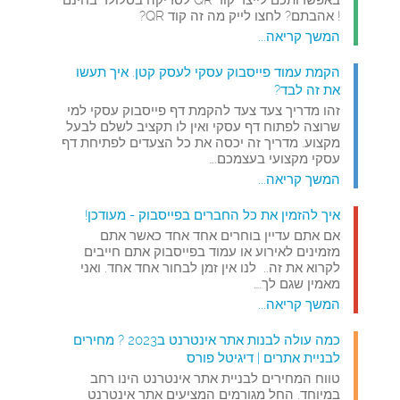
באפשרותכם לייצר קוד QR לסריקה בסלולר בחינם
! אהבתם? לחצו לייק מה זה קוד QR?
המשך קריאה...
הקמת עמוד פייסבוק עסקי לעסק קטן. איך תעשו
את זה לבד?
זהו מדריך צעד צעד להקמת דף פייסבוק עסקי למי
שרוצה לפתוח דף עסקי ואין לו תקציב לשלם לבעל
מקצוע. מדריך זה יכסה את כל הצעדים לפתיחת דף
עסקי מקצועי בעצמכם.…
המשך קריאה...
איך להזמין את כל החברים בפייסבוק - מעודכן!
אם אתם עדיין בוחרים אחד אחד כאשר אתם
מזמינים לאירוע או עמוד בפייסבוק אתם חייבים
לקרוא את זה.. לנו אין זמן לבחור אחד אחד. ואני
מאמין שגם לך.…
המשך קריאה...
כמה עולה לבנות אתר אינטרנט ב2023 ? מחירים
לבניית אתרים | דיגיטל פורס
טווח המחירים לבניית אתר אינטרנט הינו רחב
במיוחד. החל מגורמים המציעים אתר אינטרנט