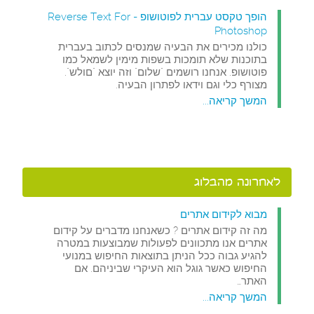
הופך טקסט עברית לפוטושופ - Reverse Text For
Photoshop
כולנו מכירים את הבעיה שמנסים לכתוב בעברית
בתוכנות שלא תומכות בשפות מימין לשמאל כמו
פוטושופ. אנחנו רושמים "שלום" וזה יוצא "םולש".
מצורף כלי וגם וידאו לפתרון הבעיה.
המשך קריאה...
לאחרונה מהבלוג
מבוא לקידום אתרים
מה זה קידום אתרים ? כשאנחנו מדברים על קידום
אתרים אנו מתכוונים לפעולות שמבוצעות במטרה
להגיע גבוה ככל הניתן בתוצאות החיפוש במנועי
החיפוש כאשר גוגל הוא העיקרי שביניהם. אם
האתר…
המשך קריאה...