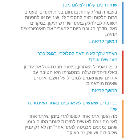
שתי דרכים קלות לצילום מסך
בעבודה מול לקוחות בתחום בניית אתרים, פעמים
רבות הלקוח ירצה להסביר לנו שינויים או להפנות
תשומת לב לחלק באתר שדורש תיקון. במקרים
כאלו הדרך הטובה ביותר להעביר את האינפורמציה
תהיה…
המשך קריאה...
האתר שלך לא מותאם לסלולר? בגוגל כבר
מענישים אותך!
ב-21 לאפריל האחרון, ביצעה חברת גוגל את עדכון
באלגוריתמים שלה, במסגרתו היא הטיבה עם
אתרים שמותאמים למובייל על חשבון אתרים
שאינם מותאמים.
המשך קריאה...
10 דברים שאנשים לא אוהבים באתר האינטרנט
שלך
מה הופך אתר אחד לפופולארי בזמן שאתר אחר
לא? מה גורם לאנשים להיכנס לאתר מסוים בזמן
שהם נמנעים מכניסה לאתר אחר? זה לא רק עניין
של קידום ושיווק, זה בעיקר…